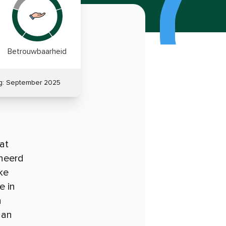
Betrouwbaarheid
g:
September 2025
at
eheerd
ke
e in
n
aan