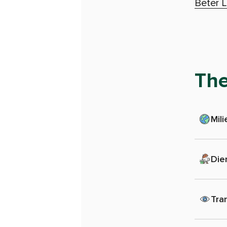
Beter L
Th
Mili
Die
Tra