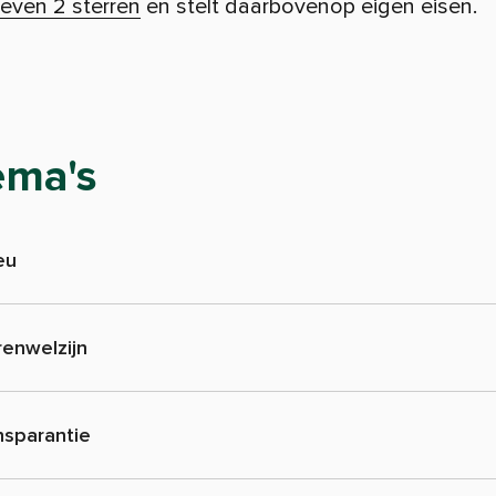
even 2 sterren
en stelt daarbovenop eigen eisen.
ema's
eu
renwelzijn
nsparantie