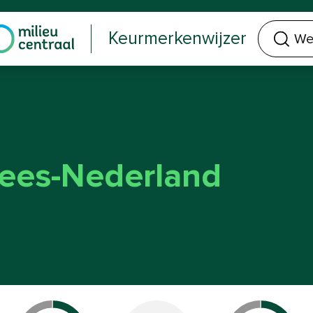
Welk keurmerk of product zoek je?
Keurmerkenwijzer
lees-Nederland