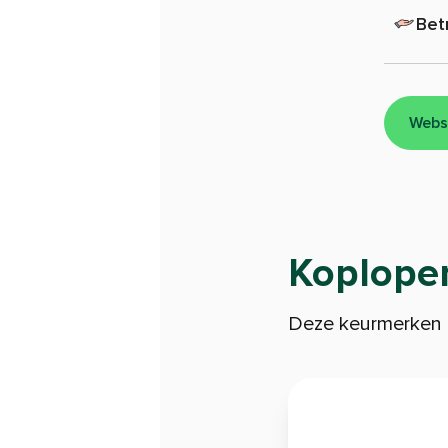
Bet
Webs
Koploper
Deze keurmerken l