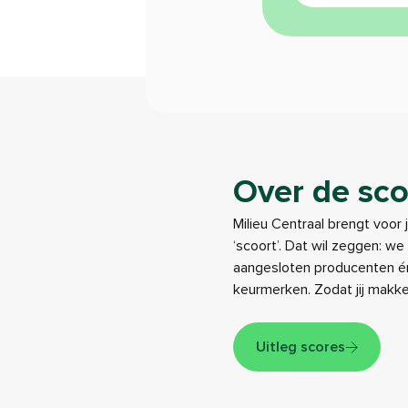
Over de sco
Milieu Centraal brengt voor 
‘scoort’. Dat wil zeggen: w
aangesloten producenten én
keurmerken. Zodat jij makk
Uitleg scores