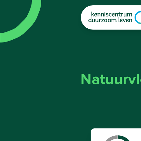
|
Natuurv