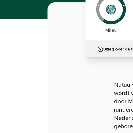
Milieu
Uitleg over de 
Natuur
wordt 
door Me
rundere
Nederl
gebore