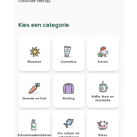
controle hierop.
Kies een categorie
Bloemen
Cosmetica
Eieren
Koffie, thee en
Groente en fruit
Kleding
chocolade
Vis, schaal- en
Schoonmaakmiddelen
Vlees