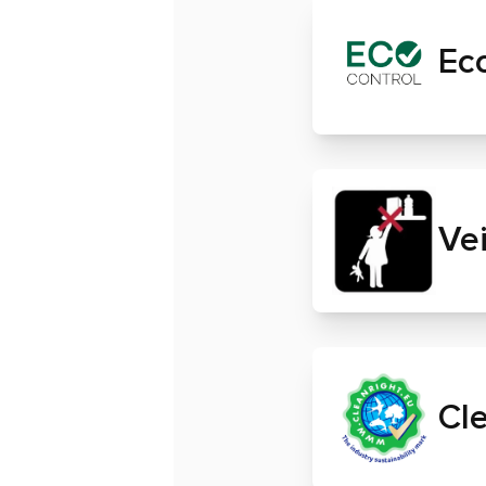
Ec
Ve
Cle