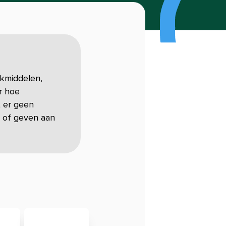
kmiddelen,
r hoe
t er geen
g of geven aan