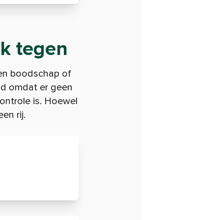
ok tegen
een boodschap of
eld omdat er geen
ontrole is. Hoewel
n rij.