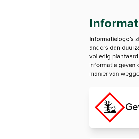
Informat
Informatielogo’s z
anders dan duurza
volledig plantaardi
informatie geven o
manier van weggo
Ge