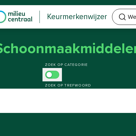
Welk keurmerk of product zoek je?
Keurmerkenwijzer
Schoonmaakmiddele
Kies zoekmethode
ZOEK OP CATEGORIE
ZOEK OP TREFWOORD