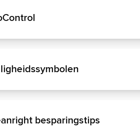
oControl
iligheidssymbolen
anright besparingstips