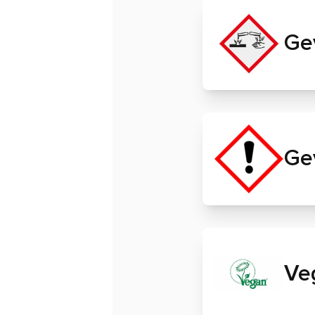
Ge
Ge
Ve