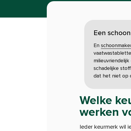
Een schoon h
En
schoonmake
vaatwastablette
milieuvriendelij
schadelijke stof
dat het niet op 
Welke ke
werken vo
Ieder keurmerk wil 