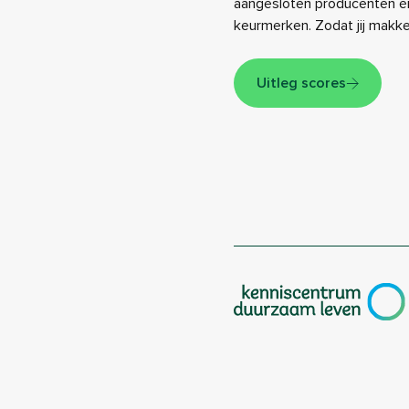
aangesloten producenten én
keurmerken. Zodat jij makk
Uitleg scores
|