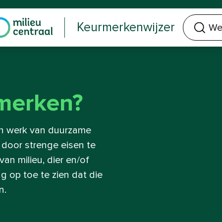
Welk keurmerk of product zoek je?
Keurmerkenwijzer
merken?
n werk van duurzame
 door strenge eisen te
van milieu, dier en/of
g op toe te zien dat die
n.