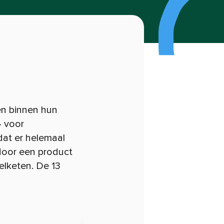
en binnen hun
4 voor
dat er helemaal
 door een product
lketen. De 13