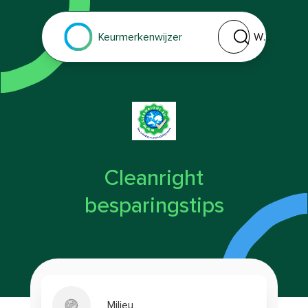
Welk keurmerk of 
Keurmerkenwijzer
Cleanright
besparingstips
Milieu