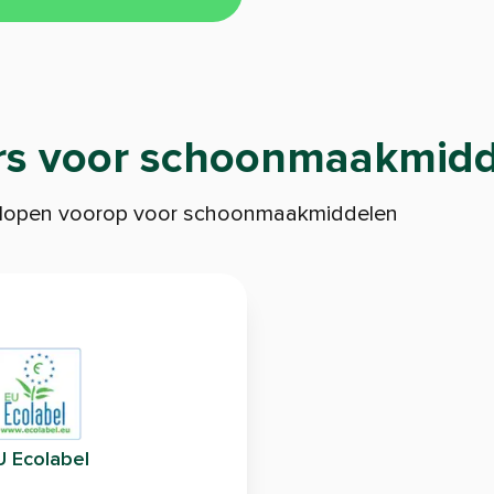
rs voor schoonmaakmid
 lopen voorop voor schoonmaakmiddelen
U Ecolabel