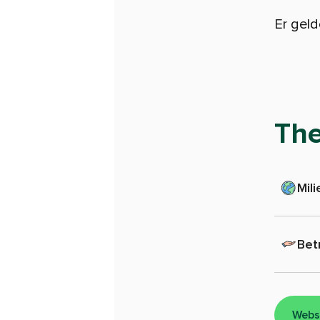
Er gel
Th
Mili
Bet
Webs