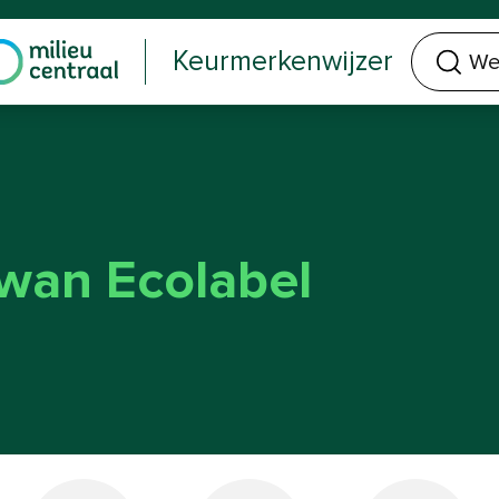
Welk keurmerk of product zoek je?
Keurmerkenwijzer
wan Ecolabel