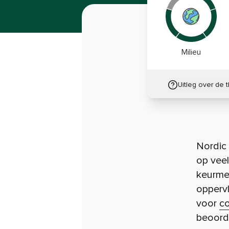
Milieu
Uitleg over de 
Nordic
op veel
keurme
opperv
voor
c
beoord