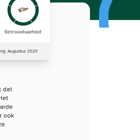
Betrouwbaarheid
ing:
Augustus 2023
k dat
Het
harde
r ook
ze