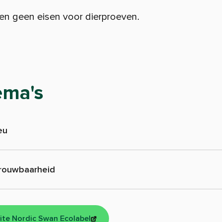
den geen eisen voor dierproeven.
ema's
eu
rouwbaarheid
ite Nordic Swan Ecolabel