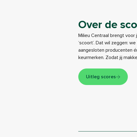
Over de sco
Milieu Centraal brengt voor 
‘scoort’. Dat wil zeggen: w
aangesloten producenten én
keurmerken. Zodat jij makk
Uitleg scores