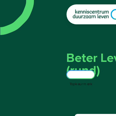
|
Beter Le
(rund)
Topkeurmerk