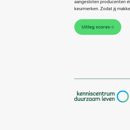
aangesloten producenten én
keurmerken. Zodat jij makk
Uitleg scores
|