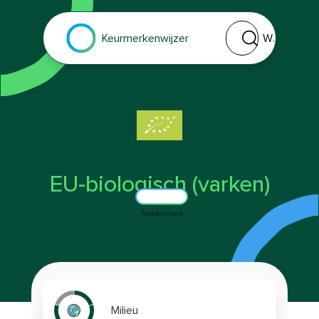
Welk keurmerk of 
Keurmerkenwijzer
EU-biologisch (varken)
Topkeurmerk
Milieu