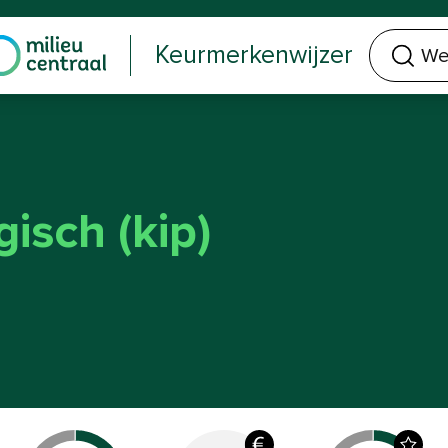
Welk keurmerk of product zoek je?
Keurmerkenwijzer
isch (kip)