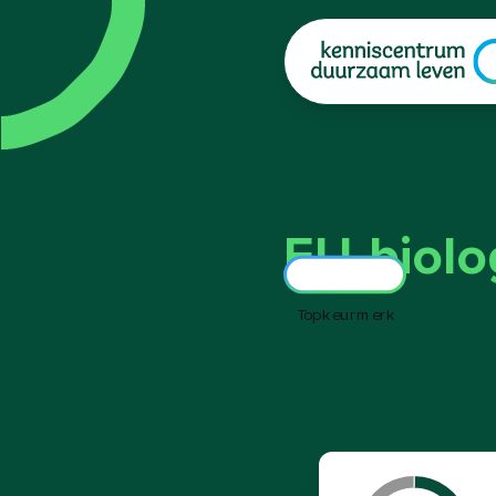
|
EU-biolog
Topkeurmerk