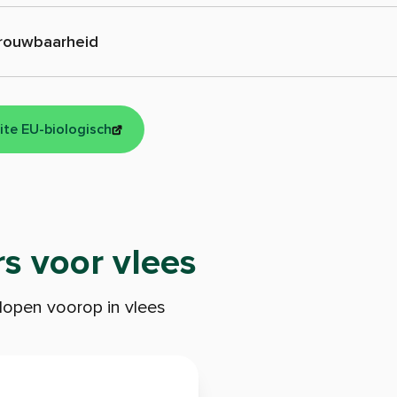
rouwbaarheid
ite EU-biologisch
s voor vlees
open voorop in vlees