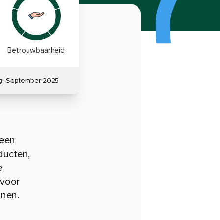
Betrouwbaarheid
g:
September 2025
 een
ducten,
e
 voor
nnen.