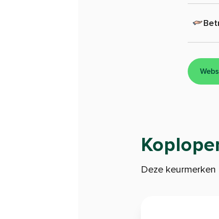
Bet
Webs
Koploper
Deze keurmerken l