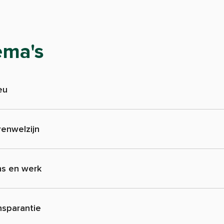
ema's
eu
renwelzijn
s en werk
nsparantie