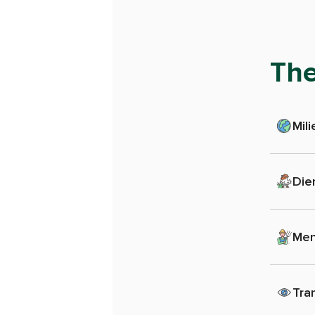
Th
Mili
Die
Men
Tra