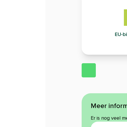
EU-bi
Meer inform
Er is nog veel m