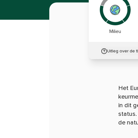
Milieu
Uitleg over de 
Het Eur
keurme
in dit 
status
de natu