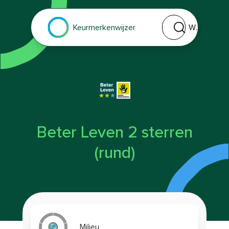
Welk keurmerk of 
Keurmerkenwijzer
Beter Leven 2 sterren
(rund)
Milieu