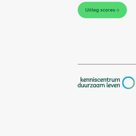
Uitleg scores
|