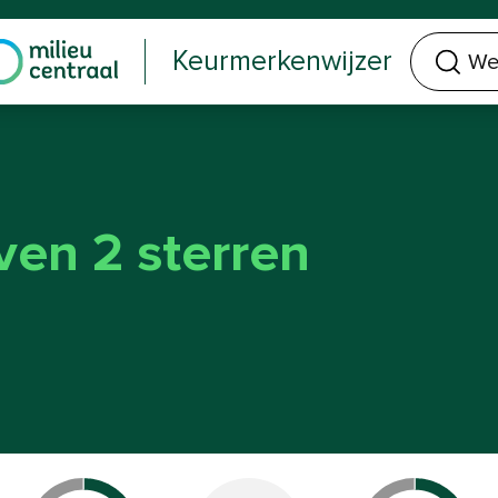
Welk keurmerk of product zoek je?
Keurmerkenwijzer
ven 2 sterren