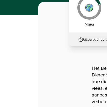
Milieu
Uitleg over de 
Het Be
Dierenb
hoe die
vlees, 
aanpass
verbete