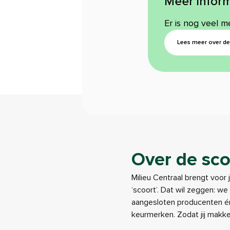
Meer inform
Er is nog veel m
Lees meer over de 
Over de sco
Milieu Centraal brengt voor 
‘scoort’. Dat wil zeggen: w
aangesloten producenten én
keurmerken. Zodat jij makk