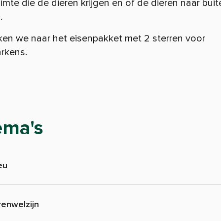
uimte die de dieren krijgen en of de dieren naar buit
.
jken we naar het eisenpakket met 2 sterren voor
arkens.
ema's
eu
renwelzijn