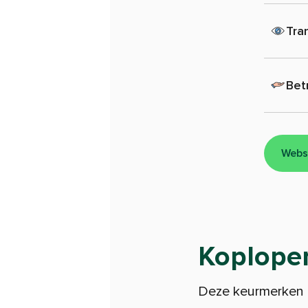
Tra
Bet
Webs
Koploper
Deze keurmerken l