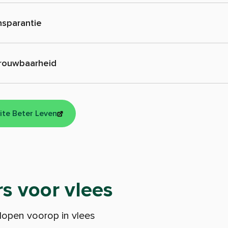
nsparantie
rouwbaarheid
ite Beter Leven
s voor vlees
open voorop in vlees