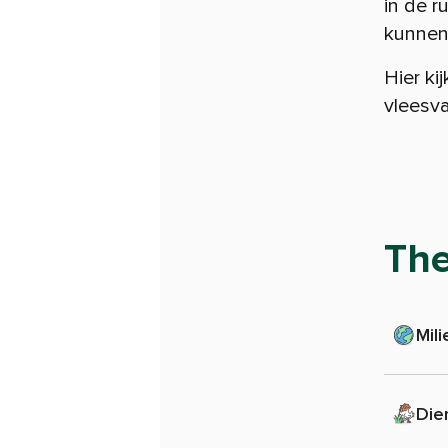
in de r
kunnen
Hier ki
vleesv
Th
Mili
Die