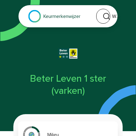
Welk keurmerk of 
Keurmerkenwijzer
Beter Leven 1 ster
(varken)
Milieu