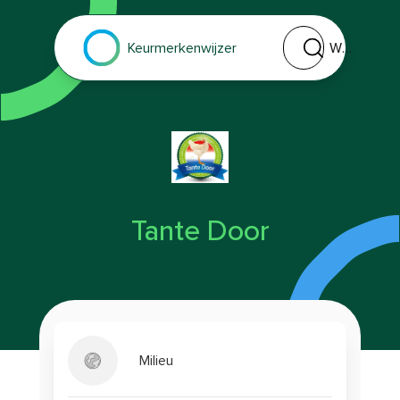
Welk keurmerk of 
Keurmerkenwijzer
Tante Door
Milieu