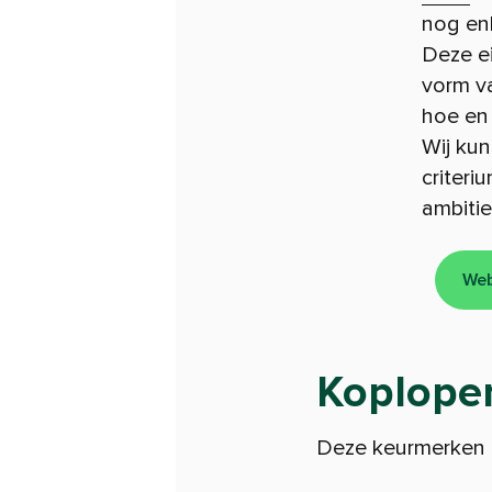
nog enk
Deze ei
vorm va
hoe en
Wij kun
criteri
ambitie
Web
Koploper
Deze keurmerken l