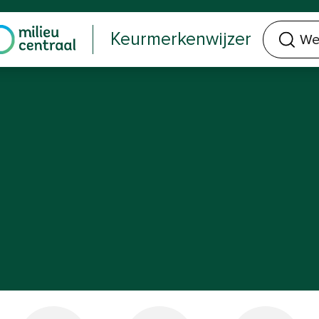
Welk keurmerk of product zoek je?
Keurmerkenwijzer