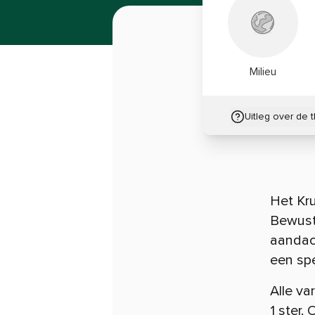
Milieu
Uitleg over de 
Het Kru
Bewuste
aandach
een spe
Alle v
1 ster
. 