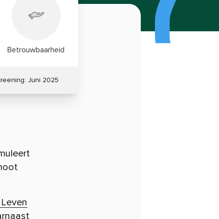
Betrouwbaarheid
creening:
Juni 2025
muleert
moot
 Leven
arnaast