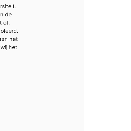
siteit.
in de
 of,
oleerd.
aan het
wij het