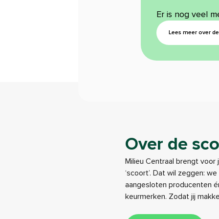
Er is nog veel m
Lees meer over de 
Over de sco
Milieu Centraal brengt voor 
‘scoort’. Dat wil zeggen: w
aangesloten producenten én
keurmerken. Zodat jij makk