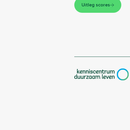
Uitleg scores
|