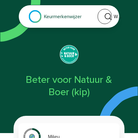
Welk keurmerk of 
Keurmerkenwijzer
Beter voor Natuur &
Boer (kip)
Milieu