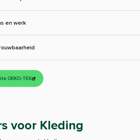
s en werk
rouwbaarheid
ite OEKO-TEX
s voor Kleding