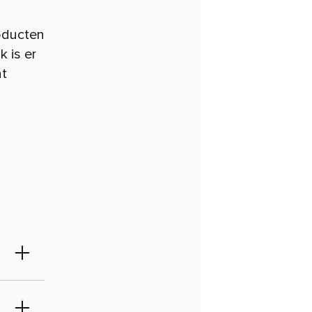
oducten
 is er
at