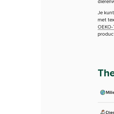
dierenw
Je kun
met tex
OEKO-T
product
Th
Mili
Die