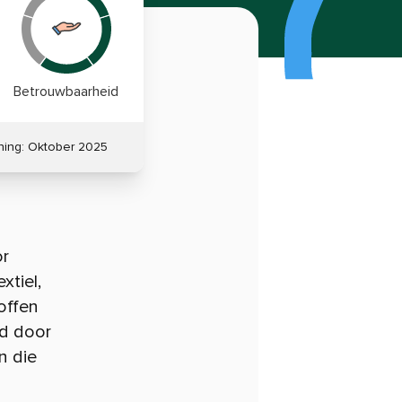
Betrouwbaarheid
ning:
Oktober 2025
or
xtiel,
offen
ld door
n die