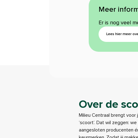
Meer inform
Er is nog veel m
Lees hier meer ove
Over de sco
Milieu Centraal brengt voor 
‘scoort’. Dat wil zeggen: w
aangesloten producenten én
keurmerken. Zodat jij makk