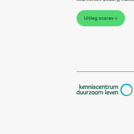
Uitleg scores
|