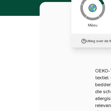
Milieu
Uitleg over de 
OEKO-T
textiel
bedden
die sch
allergi
relevan