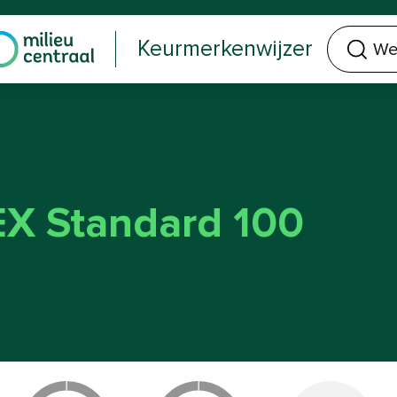
Welk keurmerk of product zoek je?
Keurmerkenwijzer
X Standard 100