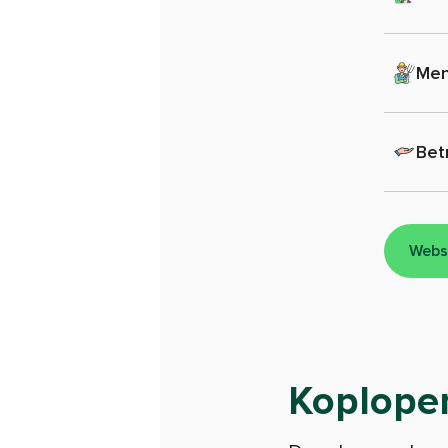
Men
Bet
Webs
Koploper