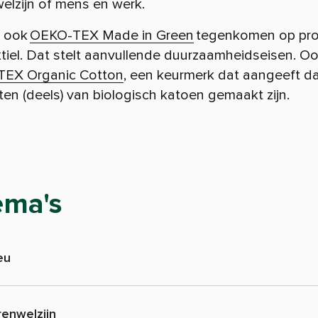
elzijn of mens en werk.
t ook
OEKO-TEX Made in Green
tegenkomen op pr
tiel. Dat stelt aanvullende duurzaamheidseisen. Ook
EX Organic Cotton
, een keurmerk dat aangeeft d
en (deels) van biologisch katoen gemaakt zijn.
ema's
eu
renwelzijn