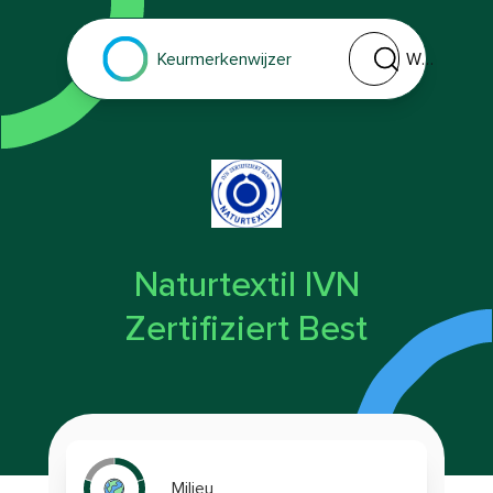
Welk keurmerk of 
Keurmerkenwijzer
Naturtextil IVN
Zertifiziert Best
Milieu