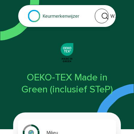
Welk keurmerk of 
Keurmerkenwijzer
OEKO-TEX Made in
Green (inclusief STeP)
Milieu