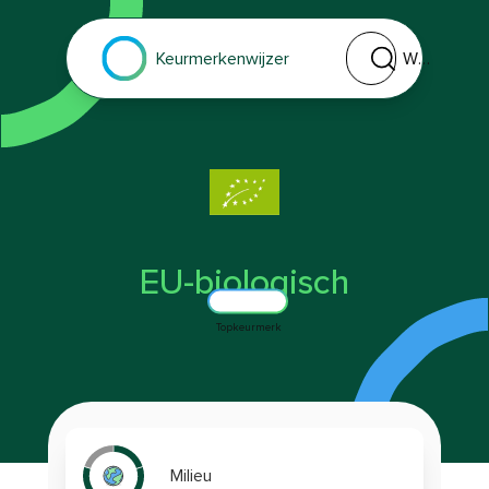
Welk keurmerk of 
Keurmerkenwijzer
EU-biologisch
Topkeurmerk
Milieu