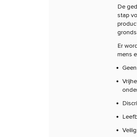
De ged
stap vo
product
gronds
Er wor
mens e
Geen
Vrijh
onde
Discr
Leefb
Veil