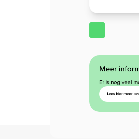
Meer inform
Er is nog veel m
Lees hier meer ove