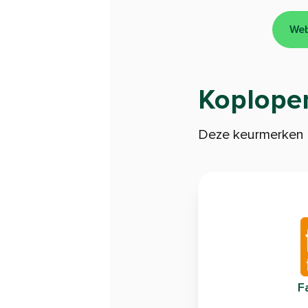
Web
Koploper
Deze keurmerken l
Fa