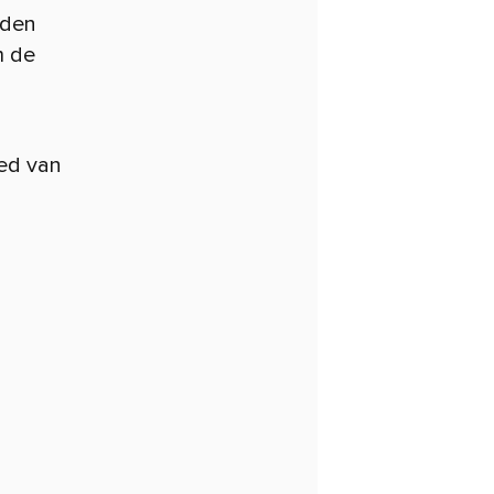
eden
m de
ed van