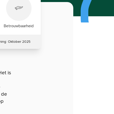
Betrouwbaarheid
ning:
Oktober 2025
et is
e
 de
op