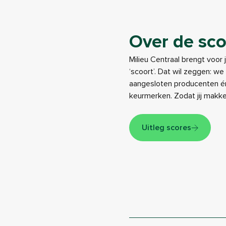
Over de sco
Milieu Centraal brengt voor 
‘scoort’. Dat wil zeggen: w
aangesloten producenten én
keurmerken. Zodat jij makk
Uitleg scores