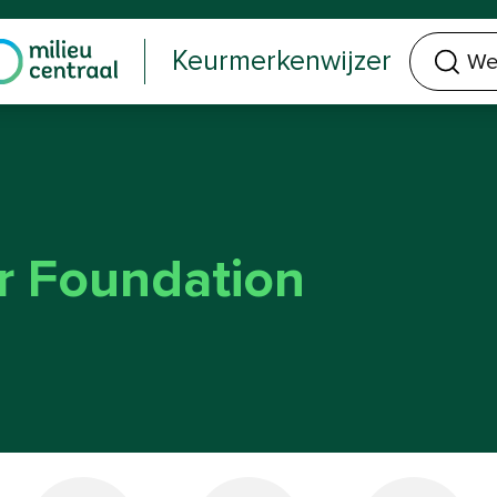
Welk keurmerk of product zoek je?
Keurmerkenwijzer
r Foundation