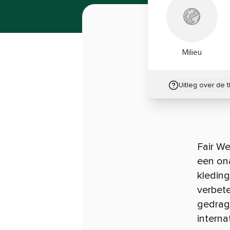
Milieu
Uitleg over de 
Fair We
een on
kledin
verbete
gedrag
interna