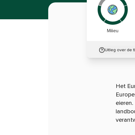
Milieu
Uitleg over de 
Het Eu
Europes
eieren.
landbo
verantw