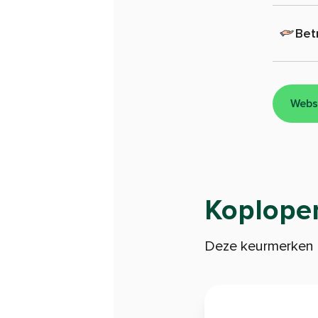
Bet
Websi
Koploper
Deze keurmerken 