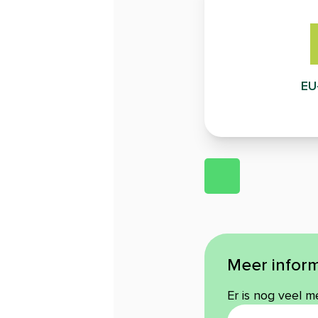
EU
Meer inform
Er is nog veel m