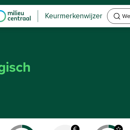
Welk keurmerk of product zoek je?
Keurmerkenwijzer
gisch