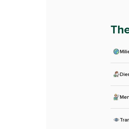
Th
Mili
Die
Men
Tra