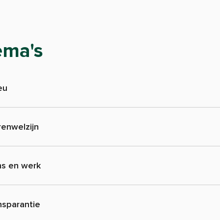
ema's
eu
renwelzijn
s en werk
nsparantie