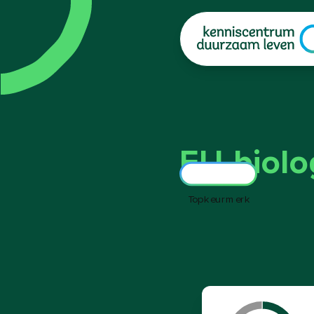
|
EU-biolo
Topkeurmerk