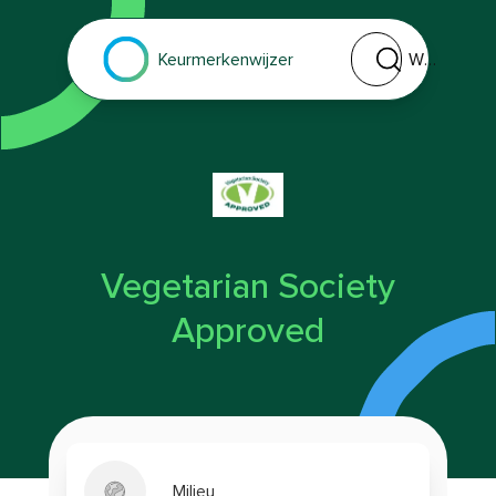
Welk keurmerk of 
Keurmerkenwijzer
Vegetarian Society
Approved
Milieu