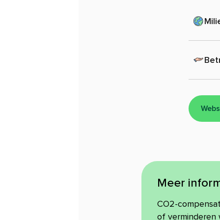
Mili
Bet
Webs
Meer inform
CO2-compensatie
of verminderen w