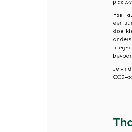
plaatsv
FairTra
een aan
doel k
onders
toegan
bevoor
Je vind
CO2-co
Th