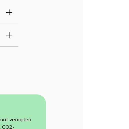
oot vermijden
at CO2-