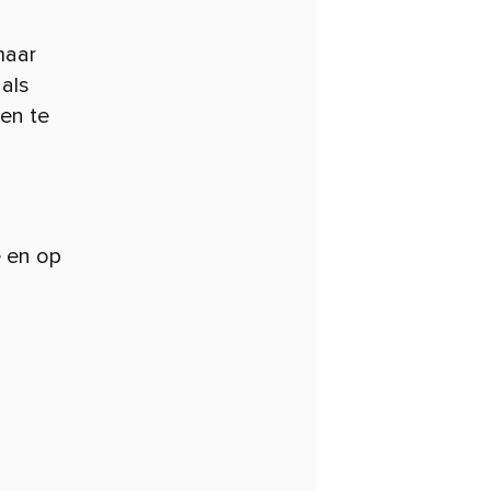
maar
 als
en te
 en op