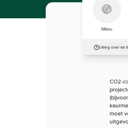
Milieu
Uitleg over de 
CO2-co
projec
(bijvoo
keurme
moet v
uitgevo