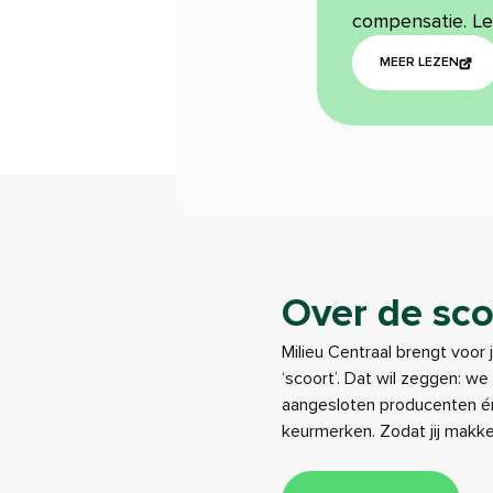
compensatie. L
MEER LEZEN
Over de sco
Milieu Centraal brengt voor 
‘scoort’. Dat wil zeggen: w
aangesloten producenten én
keurmerken. Zodat jij makk