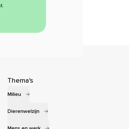
t.
Thema's
Milieu
Dierenwelzijn
Mens en werk