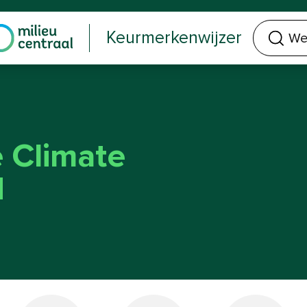
Welk keurmerk of product zoek je?
Keurmerkenwijzer
e Climate
d