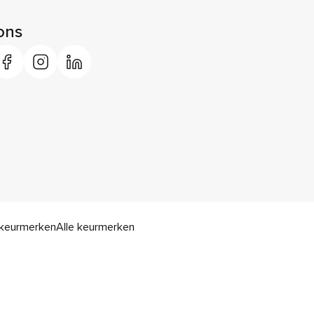
ons
keurmerken
Alle keurmerken