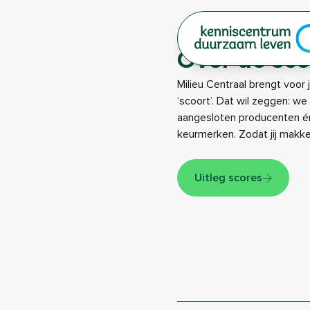
|
Over de sco
Milieu Centraal brengt voor 
‘scoort’. Dat wil zeggen: w
aangesloten producenten én
keurmerken. Zodat jij makk
Uitleg scores