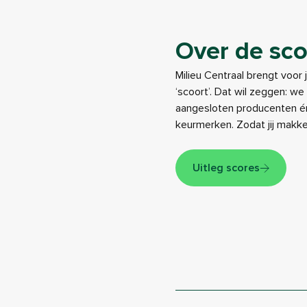
Over de sco
Milieu Centraal brengt voor 
‘scoort’. Dat wil zeggen: w
aangesloten producenten én
keurmerken. Zodat jij makk
Uitleg scores