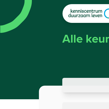
|
Alle keu