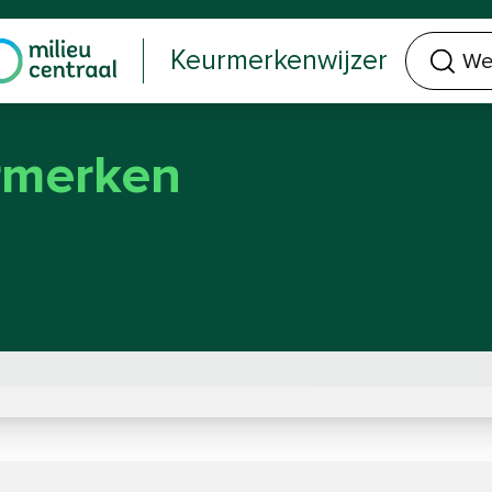
Welk keurmerk of product zoek je?
Keurmerkenwijzer
rmerken