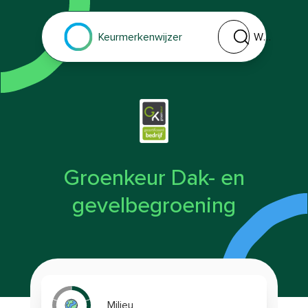
Welk keurmerk of 
Keurmerkenwijzer
Groenkeur Dak- en
gevelbegroening
Milieu