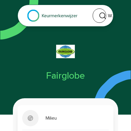
Welk keurmerk of 
Keurmerkenwijzer
Fairglobe
Milieu