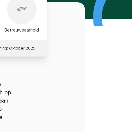
Betrouwbaarheid
ning:
Oktober 2025
e
ch op
gaan
p
e