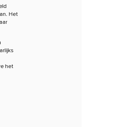
eld
aan. Het
aar
n
rlijks
e het