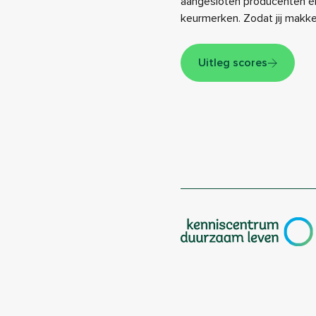
aangesloten producenten én
keurmerken. Zodat jij makk
Uitleg scores
|