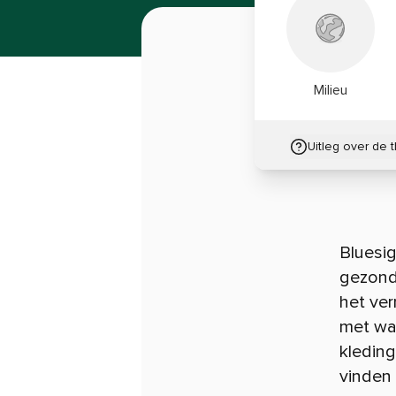
Milieu
Uitleg over de 
Bluesig
gezondh
het ver
met wat
kleding
vinden