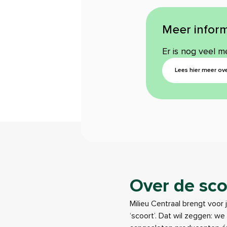
Meer inform
Er is nog veel m
Lees hier meer ove
Over de sco
Milieu Centraal brengt voor 
‘scoort’. Dat wil zeggen: w