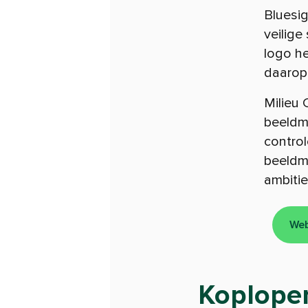
Bluesig
veilige
logo he
daarop 
Milieu 
beeldme
control
beeld
ambitie
Web
Koploper