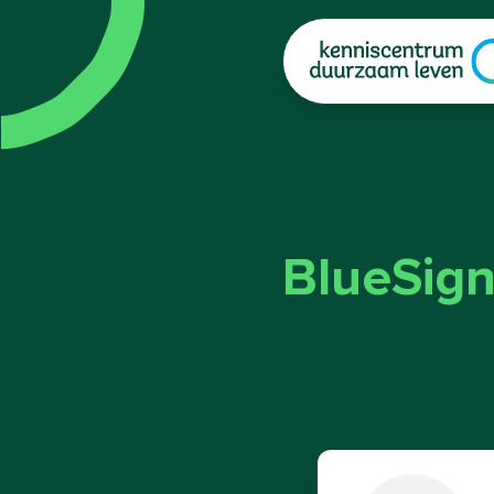
|
BlueSig