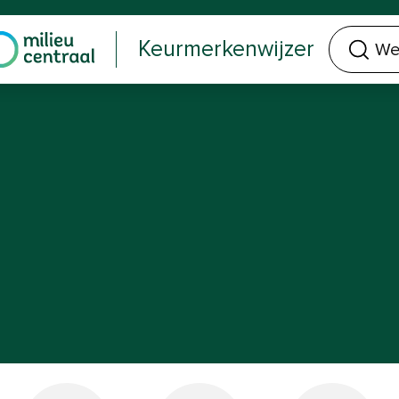
Welk keurmerk of product zoek je?
Keurmerkenwijzer
n