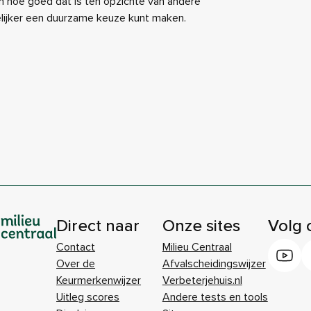
 hoe goed dat is ten opzichte van andere
elijker een duurzame keuze kunt maken.
Direct naar
Onze sites
Volg 
Contact
Milieu Centraal
Over de
Afvalscheidingswijzer
Keurmerkenwijzer
Verbeterjehuis.nl
Uitleg scores
Andere tests en tools