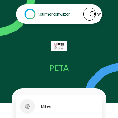
Welk keurmerk of 
Keurmerkenwijzer
PETA
Milieu