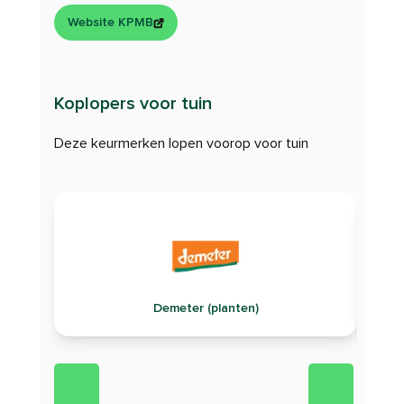
Website KPMB
Koplopers voor tuin
Deze keurmerken lopen voorop voor tuin
On the
Demeter (planten)