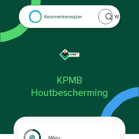
Welk keurmerk of 
Keurmerkenwijzer
KPMB
Houtbescherming
Milieu