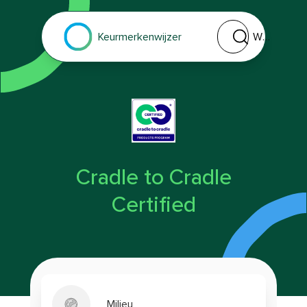
Welk keurmerk of 
Keurmerkenwijzer
Cradle to Cradle
Certified
Milieu