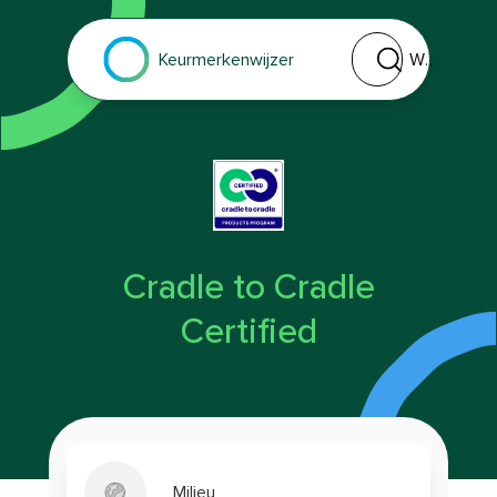
Welk keurmerk of 
Keurmerkenwijzer
Cradle to Cradle
Certified
Milieu